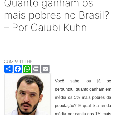
Quanto ganham os
mais pobres no Brasil?
– Por Caiubi Kuhn
COMPARTILHE
Share
Facebook
WhatsApp
Print
Email
Você sabe, ou já se
perguntou, quanto ganham em
média os 5% mais pobres da
população? E qual é a renda
média per capita dos 1% mais