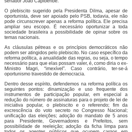
senador João Capiberibe.
O plebiscito sugerido pela Presidenta Dilma, apesar de
oportunista, deve ser apoiado pelo PSB, todavia, ele não
pode circunscrever apenas a reforma política. Ele precisa
ampliar seu escopo. É necessário oportunizar a toda
sociedade brasileira a possibilidade de opinar sobre os
temas nacionais.
As cláusulas pétreas e os princípios democráticos não
podem ser atingidos pelo plebiscito. No caso específico da
reforma política, a anualidade das regras, ou seja, o tempo
necessário para que elas possam valer, é, como diria o ex-
Ministro Magri, “imexível”. Caso contrário, ter-se-á
oportunismo travestido de democracia.
Dentro desse espírito, defendemos na reforma política os
seguintes pontos: dinamização e uso frequente dos
instrumentos de participação popular, em especial a
redução do número de assinaturas para o projeto de lei de
iniciativa popular, o plebiscito e o referendo; fim da
excrescência do voto secreto no Congresso Nacional;
unificação das eleições; adoção do mandato de 5 anos
para Presidente, Governadores e Prefeitos, sem
possibilidade de reeleição; adoção da ficha limpa para
todos os agentes públicos que ocupem cargos em