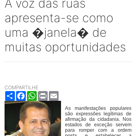
A voz das ruas
apresenta-se como
uma �janela� de
muitas oportunidades
COMPARTILHE
Share
Facebook
WhatsApp
Print
Email
As manifestações populares
são expressões legítimas de
afirmação da cidadania. Nos
estados de exceção servem
para romper com a ordem
posta e estabelecer a