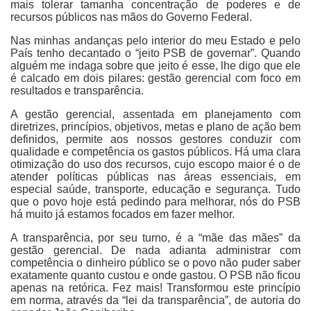
mais tolerar tamanha concentração de poderes e de
recursos públicos nas mãos do Governo Federal.
Nas minhas andanças pelo interior do meu Estado e pelo
País tenho decantado o “jeito PSB de governar”. Quando
alguém me indaga sobre que jeito é esse, lhe digo que ele
é calcado em dois pilares: gestão gerencial com foco em
resultados e transparência.
A gestão gerencial, assentada em planejamento com
diretrizes, princípios, objetivos, metas e plano de ação bem
definidos, permite aos nossos gestores conduzir com
qualidade e competência os gastos públicos. Há uma clara
otimização do uso dos recursos, cujo escopo maior é o de
atender políticas públicas nas áreas essenciais, em
especial saúde, transporte, educação e segurança. Tudo
que o povo hoje está pedindo para melhorar, nós do PSB
há muito já estamos focados em fazer melhor.
A transparência, por seu turno, é a “mãe das mães” da
gestão gerencial. De nada adianta administrar com
competência o dinheiro público se o povo não puder saber
exatamente quanto custou e onde gastou. O PSB não ficou
apenas na retórica. Fez mais! Transformou este princípio
em norma, através da “lei da transparência”, de autoria do