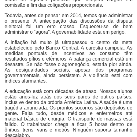
comissão e fim das coligações proporcionais.
Todavia, antes de pensar em 2014, temos que administrar
o presente. A antecipação das discussões da disputa
eleitoral foi um erro crasso. Esqueceu-se de bem
administrar o “agora”. A governabilidade está em perigo.
A inflação há muito já ultrapassou o centro da meta
estabelecido pelo Banco Central. A carestia campeia. As
medidas pontuais de incentivos ao consumo têm
resultados pífios e efêmeros. A balança comercial está um
desastre. Se não fosse o agronegócio, estaria pior ainda.
As desigualdades sociais, apesar dos programas
governamentais, ainda persistem. A violência está com
índices alarmantes.
A educação está com décadas de atraso. Nossos alunos
estão anos-luz atrás dos seus pares de outros países,
inclusive dentro da própria América Latina. A saúde é uma
tragédia anunciada. Os prontos socorros são depósitos de
gente. Falta tudo, desde médicos e enfermeiros até
material básico de cirurgia. O transporte de massas está
falido. O trabalhador chega a ficar 5 horas dentro de
ônibus, trens, vans e metrôs. Ninguém suporta tamanho
descalabro.