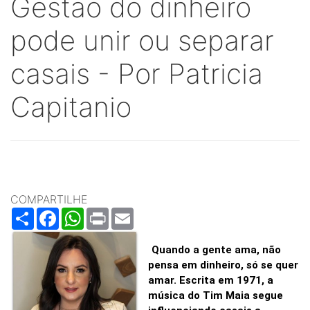
Gestão do dinheiro
pode unir ou separar
casais - Por Patricia
Capitanio
COMPARTILHE
Share
Facebook
WhatsApp
Print
Email
Quando a gente ama, não
pensa em dinheiro, só se quer
amar. Escrita em 1971, a
música do Tim Maia segue