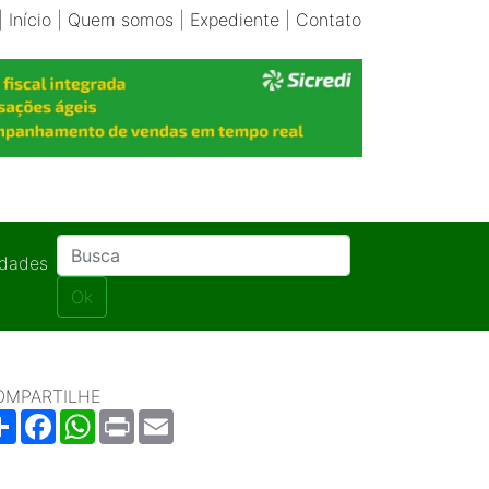
|
Início
|
Quem somos
|
Expediente
|
Contato
idades
Ok
OMPARTILHE
Share
Facebook
WhatsApp
Print
Email