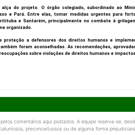
 alça do projeto. O órgão colegiado, subordinado ao Mini
 e Pará. Entre elas, tomar medidas urgentes para fortal
iritituba e Santarém, principalmente no combate à grilag
me organizado.
de proteção a defensores dos direitos humanos e impleme
 também foram aconselhadas. As recomendações, aprovadas
reocupações sobre violações de direitos humanos e impactos
 pelos comentários aqui postados. A equipe reserva-se, desde
 caluniosos, preconceituosos ou de alguma forma prejudiciais 