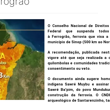
rrogrão
O Conselho Nacional de Direit
Federal que suspenda todos 
à Ferrogrão, ferrovia que visa a 
município de Sinop (500 km ao Nor
A recomendação, publicada nest
vigore até que seja realizada a 
quilombolas e comunidades tradici
consentimento ou veto.
O documento ainda sugere homo
indígena Sawré Muybu e assinar 
Sawré Ba'pim, do povo Munduku
construção da ferrovia. O CN
arqueológico de Santarenzinho, t