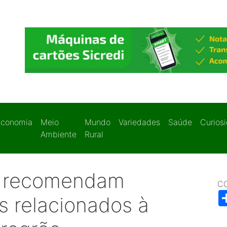
Economia
Meio
Mundo
Variedades
Saúde
Curios
Ambiente
Rural
s recomendam
C
s relacionados à