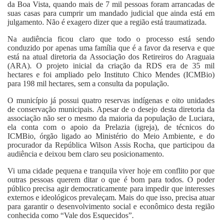
da Boa Vista, quando mais de 7 mil pessoas foram arrancadas de
suas casas para cumprir um mandado judicial que ainda está em
julgamento. Não é exagero dizer que a região está traumatizada.
Na audiência ficou claro que todo o processo está sendo
conduzido por apenas uma família que é a favor da reserva e que
está na atual diretoria da Associação dos Retireiros do Araguaia
(ARA). O projeto inicial da criação da RDS era de 35 mil
hectares e foi ampliado pelo Instituto Chico Mendes (ICMBio)
para 198 mil hectares, sem a consulta da população.
O município já possui quatro reservas indígenas e oito unidades
de conservação municipais. Apesar de o desejo desta diretoria da
associação não ser o mesmo da maioria da população de Luciara,
ela conta com o apoio da Prelazia (igreja), de técnicos do
ICMBio, órgão ligado ao Ministério do Meio Ambiente, e do
procurador da República Wilson Assis Rocha, que participou da
audiência e deixou bem claro seu posicionamento.
Vi uma cidade pequena e tranquila viver hoje em conflito por que
outras pessoas querem ditar o que é bom para todos. O poder
público precisa agir democraticamente para impedir que interesses
externos e ideológicos prevaleçam. Mais do que isso, precisa atuar
para garantir o desenvolvimento social e econômico desta região
conhecida como “Vale dos Esquecidos”.