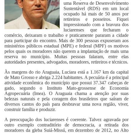
uma Reserva de Desenvolvimento
Sustentável (RDS) em um local
ocupado há mais de 50 anos por
retireiros e posseiros. Fiquei
impressionado com a bravura dos
luciarenses que fecharam o
comércio, deixaram o trabalho e praticamente pararam a cidade
para participar do encontro. Mais de 300 pessoas expuseram aos
ministérios públicos estadual (MPE) e federal (MPF) os motivos
pelos quais os moradores não querem a implantação de mais uma
reserva no município. Muitas pessoas falaram, entre elas
autoridades presentes, advogados, moradores, retireiros e técnicos.
Às margens do rio Araguaia, Luciara está a 1.167 km da capital
de Mato Grosso e abriga 2.224 habitantes. A pecuária é a principal
atividade econômica do município que possui 37.347 cabeças de
gado, segundo o Instituto Mato-grossense de Economia
Agropecuária (Imea). O Araguaia chama a atenção por suas
belezas naturais e pela coragem dos brasileiros que saíram de
diversos cantos do país para desbravar uma nova região, viver,
construir família e produzir.
A preocupação dos luciarenses é coerente. Talvez agravada por
outro exemplo contraditório de democracia, a retirada dos
moradores da gleba Suiá-Missú, em dezembro de 2012, no Alto