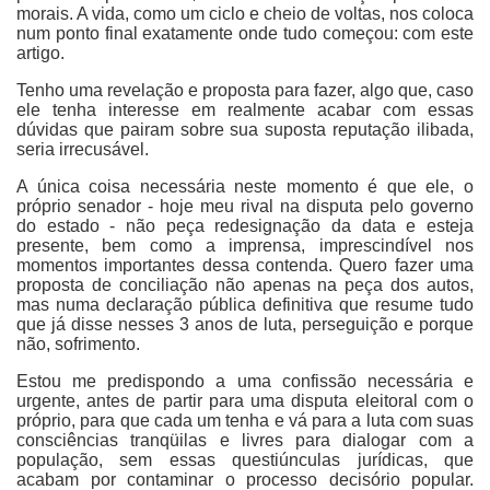
morais. A vida, como um ciclo e cheio de voltas, nos coloca
num ponto final exatamente onde tudo começou: com este
artigo.
Tenho uma revelação e proposta para fazer, algo que, caso
ele tenha interesse em realmente acabar com essas
dúvidas que pairam sobre sua suposta reputação ilibada,
seria irrecusável.
A única coisa necessária neste momento é que ele, o
próprio senador - hoje meu rival na disputa pelo governo
do estado - não peça redesignação da data e esteja
presente, bem como a imprensa, imprescindível nos
momentos importantes dessa contenda. Quero fazer uma
proposta de conciliação não apenas na peça dos autos,
mas numa declaração pública definitiva que resume tudo
que já disse nesses 3 anos de luta, perseguição e porque
não, sofrimento.
Estou me predispondo a uma confissão necessária e
urgente, antes de partir para uma disputa eleitoral com o
próprio, para que cada um tenha e vá para a luta com suas
consciências tranqüilas e livres para dialogar com a
população, sem essas questiúnculas jurídicas, que
acabam por contaminar o processo decisório popular.