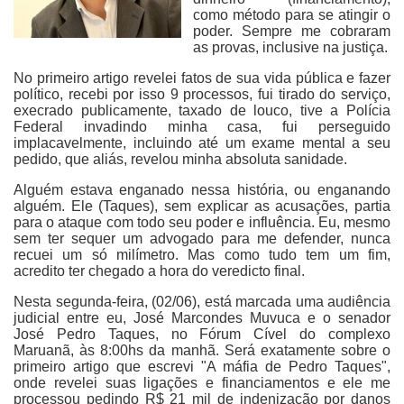
como método para se atingir o
poder. Sempre me cobraram
as provas, inclusive na justiça.
No primeiro artigo revelei fatos de sua vida pública e fazer
político, recebi por isso 9 processos, fui tirado do serviço,
execrado publicamente, taxado de louco, tive a Polícia
Federal invadindo minha casa, fui perseguido
implacavelmente, incluindo até um exame mental a seu
pedido, que aliás, revelou minha absoluta sanidade.
Alguém estava enganado nessa história, ou enganando
alguém. Ele (Taques), sem explicar as acusações, partia
para o ataque com todo seu poder e influência. Eu, mesmo
sem ter sequer um advogado para me defender, nunca
recuei um só milímetro. Mas como tudo tem um fim,
acredito ter chegado a hora do veredicto final.
Nesta segunda-feira, (02/06), está marcada uma audiência
judicial entre eu, José Marcondes Muvuca e o senador
José Pedro Taques, no Fórum Cível do complexo
Maruanã, às 8:00hs da manhã. Será exatamente sobre o
primeiro artigo que escrevi "A máfia de Pedro Taques",
onde revelei suas ligações e financiamentos e ele me
processou pedindo R$ 21 mil de indenização por danos