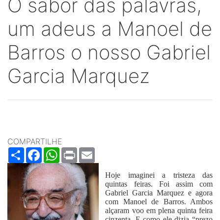
O sabor das palavras,
um adeus a Manoel de
Barros o nosso Gabriel
Garcia Marquez
COMPARTILHE
Share
Facebook
WhatsApp
Print
Email
Hoje imaginei a tristeza das
quintas feiras. Foi assim com
Gabriel Garcia Marquez e agora
com Manoel de Barros. Ambos
alçaram voo em plena quinta feira
cinzenta. E como ele dizia “prezo