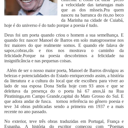
a velocidade das tartarugas mais
que as dos mísseis.Pra quem
nasceu na barranca do rio,no beco
da Marinha na cidade de Cuiabá,
hoje é do universo é do tudo porque a poesia é tudo.
Deus foi um poeta quando criou o homem a sua semelhança. E
quando fez nascer Manoel de Barros em solo matogrossense nos
fez maiores do que realmente somos. E quando ele falava de
sapos,cobras,rãs e rios nos mostrava o caminho da
felicidade.Porque na poesia descobrimos a felicidade na
insignificância e nas pequenas coisas.
Além de ser o nosso maior poeta, Manoel de Barros divulgou as
belezas e potencialidades do Estado enriquecendo assim, a história
da literatura e a cultura do local que ele escolheu para viver ao
lado de sua esposa Dona Stella hoje com 93 anos e que se
deleitava da presença do o poeta há 67 anos,lá na Rua
Piratininga,em Campo Grande,capital do Mato Grosso do Sul. E
que adora andar de fusca. tornou referência no gênero poesia e
teve 34 obras publicadas sendo a primeira em 1937 e a mais
recente no ano passado.
No exterior, teve três obras traduzidas em Portugal, França e
Espanha. A história do escritor começou com “Poemas