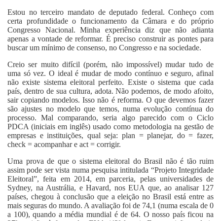
Estou no terceiro mandato de deputado federal. Conheço com
certa profundidade o funcionamento da Câmara e do próprio
Congresso Nacional. Minha experiência diz que não adianta
apenas a vontade de reformar. É preciso construir as pontes para
buscar um mínimo de consenso, no Congresso e na sociedade.
Creio ser muito difícil (porém, não impossível) mudar tudo de
uma só vez. O ideal é mudar de modo contínuo e seguro, afinal
não existe sistema eleitoral perfeito. Existe o sistema que cada
país, dentro de sua cultura, adota. Não podemos, de modo afoito,
sair copiando modelos. Isso não é reforma. O que devemos fazer
são ajustes no modelo que temos, numa evolução contínua do
processo. Mal comparando, seria algo parecido com o Ciclo
PDCA (iniciais em inglês) usado como metodologia na gestão de
empresas e instituições, qual seja: plan = planejar, do = fazer,
check = acompanhar e act = corrigir.
Uma prova de que o sistema eleitoral do Brasil não é tão ruim
assim pode ser vista numa pesquisa intitulada “Projeto Integridade
Eleitoral”, feita em 2014, em parceria, pelas universidades de
Sydney, na Austrália, e Havard, nos EUA que, ao analisar 127
países, chegou à conclusão que a eleição no Brasil está entre as
mais seguras do mundo. A avaliação foi de 74,1 (numa escala de 0
a 100), quando a média mundial é de 64. O nosso país ficou na