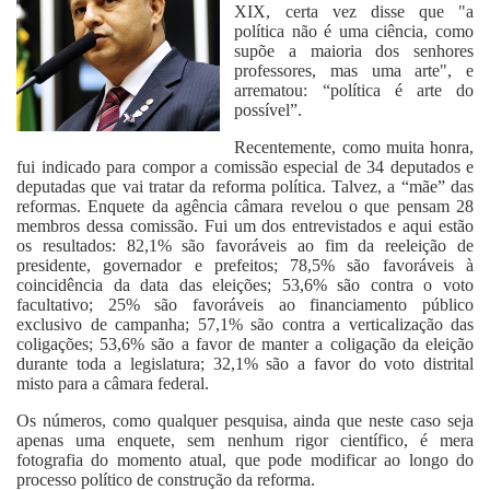
XIX, certa vez disse que "a
política não é uma ciência, como
supõe a maioria dos senhores
professores, mas uma arte", e
arrematou: “política é arte do
possível”.
Recentemente, como muita honra,
fui indicado para compor a comissão especial de 34 deputados e
deputadas que vai tratar da reforma política. Talvez, a “mãe” das
reformas. Enquete da agência câmara revelou o que pensam 28
membros dessa comissão. Fui um dos entrevistados e aqui estão
os resultados: 82,1% são favoráveis ao fim da reeleição de
presidente, governador e prefeitos; 78,5% são favoráveis à
coincidência da data das eleições; 53,6% são contra o voto
facultativo; 25% são favoráveis ao financiamento público
exclusivo de campanha; 57,1% são contra a verticalização das
coligações; 53,6% são a favor de manter a coligação da eleição
durante toda a legislatura; 32,1% são a favor do voto distrital
misto para a câmara federal.
Os números, como qualquer pesquisa, ainda que neste caso seja
apenas uma enquete, sem nenhum rigor científico, é mera
fotografia do momento atual, que pode modificar ao longo do
processo político de construção da reforma.