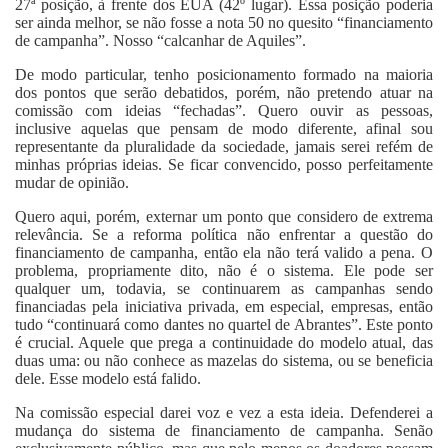
27ª posição, à frente dos EUA (42º lugar). Essa posição poderia
ser ainda melhor, se não fosse a nota 50 no quesito “financiamento
de campanha”. Nosso “calcanhar de Aquiles”.
De modo particular, tenho posicionamento formado na maioria
dos pontos que serão debatidos, porém, não pretendo atuar na
comissão com ideias “fechadas”. Quero ouvir as pessoas,
inclusive aquelas que pensam de modo diferente, afinal sou
representante da pluralidade da sociedade, jamais serei refém de
minhas próprias ideias. Se ficar convencido, posso perfeitamente
mudar de opinião.
Quero aqui, porém, externar um ponto que considero de extrema
relevância. Se a reforma política não enfrentar a questão do
financiamento de campanha, então ela não terá valido a pena. O
problema, propriamente dito, não é o sistema. Ele pode ser
qualquer um, todavia, se continuarem as campanhas sendo
financiadas pela iniciativa privada, em especial, empresas, então
tudo “continuará como dantes no quartel de Abrantes”. Este ponto
é crucial. Aquele que prega a continuidade do modelo atual, das
duas uma: ou não conhece as mazelas do sistema, ou se beneficia
dele. Esse modelo está falido.
Na comissão especial darei voz e vez a esta ideia. Defenderei a
mudança do sistema de financiamento de campanha. Senão