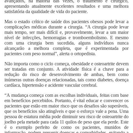
avançados, na maioria das vezes, o tratamento é cirúrgico,
apresentando atualmente excelentes resultados e uma melhora
satisfatória da qualidade de vida do paciente.
Mas o estado crítico de saúde dos pacientes obesos pode levar a
complicações médicas durante a cirurgia. “A cirurgia pode levar
mais tempo, ser mais difícil e, provavelmente, levar a um maior
nível de infecções, hemorragias e tromboembolismo. E mesmo
com uma cirurgia bem sucedida, alguns indivíduos nunca
alcançarão a melhora completa, que é experimentada por
pacientes com peso normal”, alerta o ortopedista.
Não importa como o ciclo começa, obesidade e osteoartrite devem
ser tratadas em conjunto. A atividade física é a chave para a
redução do risco de desenvolvimento de ambas, bem como
inúmeras outras doenças relacionadas, tais como diabetes, doença
cardíaca, hipertensão e acidente vascular cerebral.
“A mudança começa com as escolhas individuais, feitas com base
em benefícios percebidos. Portanto, é vital educar e convencer os
pacientes que estão em maior risco que os desafios são superáveis,
que os benefícios são atingíveis e que o esforço vale a pena. Uma
pessoa de estatura média pode diminuir seu risco de osteoartrite do
joelho pela metade para cada 11 quilos de peso que ela perde. Este
é o exemplo perfeito de como os pacientes, munidos de
informação, podem prevenir doenças e comorbidades, evitando a