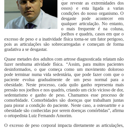
que reveste as extremidades dos
ossos) e esta ligada a varias
condições do nosso organismo. O
desgaste pode acontecer em
qualquer articulação. No entanto,
o mais frequente é na coluna,
joelhos e quadris, casos em que o
excesso de peso e a inatividade física torna-se um fator perigoso,
pois as articulações são sobrecarregadas e começam de forma
gradativa a se desgastar.
Quase metades dos adultos com artrose diagnosticada relatam não
fazer nenhuma atividade física. “Assim, para muitos pacientes
desinformados, o que começa como um movimento doloroso
pode terminar numa vida sedentária, que pode fazer com que o
paciente evolua gradualmente de um peso normal para a
obesidade. Neste processo, cada quilo ganho representa mais
pressão nos joelhos e nos quadris, criando um ciclo vicioso de dor,
sedentarismo e ganho de peso. Chamamos esse processo de
comorbidade. Comorbidades são doenças que trabalham juntas
para piorar a condição do paciente. Neste caso, a osteoartrite e a
obesidade são conhecidas por serem doenças comórbidas”, afirma
o ortopedista Luiz Fernando Amorim.
O excesso de peso corporal impacta diretamente as articulações,