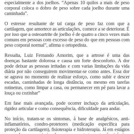
especialmente a dos joelhos. “Apenas 10 quilos a mais de peso
corporal coloca o dobro de peso sobre cada joelho durante uma
caminhada”.
O estresse resultante de tal carga de peso faz com que a
cartilagem, que amortece as articulações, comece a se deteriorar. É
por isso que a osteoartrite de joelho é de quatro a cinco vezes mais
comuns em pessoas com excesso de peso do que em pessoas com
peso corporal normal”, afirma o ortopedista.
Ressalta, Luiz Fernando Amorim, que a artrose é uma das
doenças bastante dolorosa e causa um forte desconforto. A dor
pode deixar as pessoas irritadas e com varias limitações da vida
diária por não conseguirem movimentar-se como antes. Essa dor
se agrava no momento de realizar esforço, como subir e descer
escadas, caminhadas de longa distância, ou mesmo em tarefas
rotineiras, como limpar a casa, ou permanecer em pé para lavar a
louça ou cozinhar”
Em fase mais avançada, pode ocorrer inchaço da articulação,
rigidez articular e como consequência, dificuldade para andar.
No início, tratam-se os sintomas, à base de analgésicos, anti-
inflamatórios, condro-protetores (medicação específica para
proteção da cartilagem), fisioterapia e hidroterapia. Já em estágios