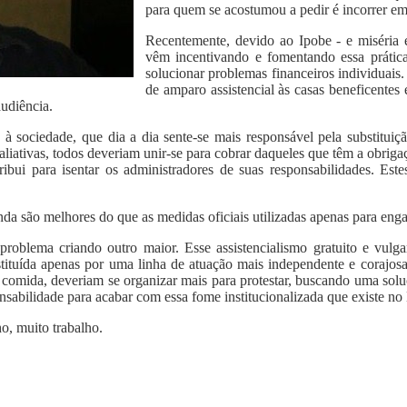
para quem se acostumou a pedir é incorrer em 
Recentemente, devido ao Ipobe - e miséria
vêm incentivando e fomentando essa prátic
solucionar problemas financeiros individuais.
de amparo assistencial às casas beneficentes 
audiência.
 à sociedade, que dia a dia sente-se mais responsável pela substituiç
aliativas, todos deveriam unir-se para cobrar daqueles que têm a obrig
ribui para isentar os administradores de suas responsabilidades. Est
nda são melhores do que as medidas oficiais utilizadas apenas para eng
oblema criando outro maior. Esse assistencialismo gratuito e vulga
bstituída apenas por uma linha de atuação mais independente e corajos
comida, deveriam se organizar mais para protestar, buscando uma solu
onsabilidade para acabar com essa fome institucionalizada que existe no 
o, muito trabalho.