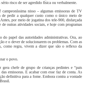
sério risco de ser agredido física ou verbalmente.
 é campeoníssima nisso – algumas emissoras de TV
a de pedir a qualquer custo como o único meio de
 Antes, por meio de jogatina dos tele-900, disfarçada
e de outras atividades sociais, e hoje com programas
ão do papel das autoridades administrativas. Ora, ao
ação e o dever de solucionarem os problemas. Com as
es, como regra, vivem a dizer que são o reflexo da
anar o povo.
r gera chefe de grupo de crianças pedintes e “pais
a das emissoras. E acabar com esse faz de conta. As
ção definitiva para a fome. Embora contra a vontade
Brasil.