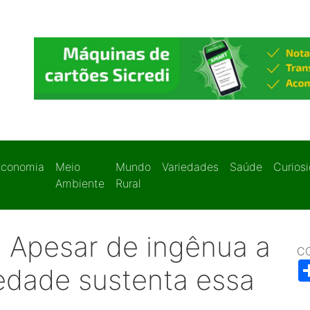
Economia
Meio
Mundo
Variedades
Saúde
Curios
Ambiente
Rural
- Apesar de ingênua a
C
iedade sustenta essa