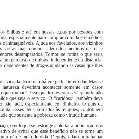
nos ônibus e até em nossas casas por pessoas com
ajuda, especialmente para comprar comida e remédios,
e inimagináveis. Ajuda aos favelados, aos vizinhos
os são as mais comuns, além dos meninos de rua e
enores desamparados. Tornou-se rotina o que seria
z um percurso de ônibus, independente da distância,
ex-dependentes de drogas ajudando as casas que lhes
uta viciada. Erro não há em pedir ou em dar. Mas se
 natureza deveriam acontecer somente em casos
o que roubar”. Esse quadro reverter-se-á quando não
milde que seja o serviço. O “caridoso” também deve
 o pão fácil, especialmente em dinheiro. O país da
luta. Esses itens, somados às religiões, contribuem
edade que sustenta a pobreza como virtude humana.
ço, o enfoque se restringe a alertar a população dos
tivo de evitar que esse benefício não se torne um
uanto não é meio de vida. Depois, falar em trabalhar