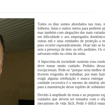
Todos os dias somos abordados nas ruas, 
folhetos, listas e outros meios para pedirem 
mas também com alegações das mais variadas 
em dificuldade e aos empregados doméstic
outras mil e uma entidades de proteção a m
para ocorrer esporadicamente. Hoje não se fa
sem a presença de dois ou três pedintes. Os 
salvaram estão na crista da onda.
A hipocrisia da sociedade sustenta essa cond
deve tomar muito cuidado. Pedidos dessa
excepcionais. Pede-se “porque seria melhor d
tiverem vergonha de trabalhar, por mais hu
exigir alguma retribuição e nunca entregar
caridade excessiva é o mesmo da miséria abso
para a manutenção desse espírito de solidari
Devido à amplitude do tema e ao pequeno espa
cuidados que devem ser tomados com o obje
mecanismo de vida fácil. Pedir é difícil enq