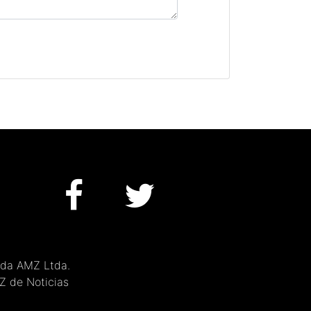
 da AMZ Ltda.
MZ de Noticias