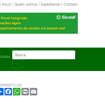
|
Início
|
Quem somos
|
Expediente
|
Contato
idades
Ok
OMPARTILHE
Share
Facebook
WhatsApp
Print
Email