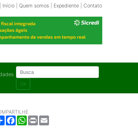
|
Início
|
Quem somos
|
Expediente
|
Contato
idades
Ok
OMPARTILHE
Share
Facebook
WhatsApp
Print
Email