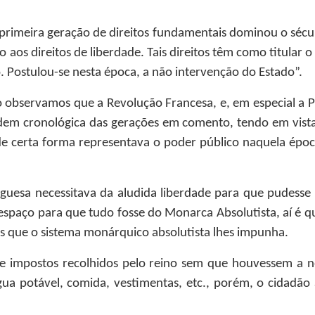
primeira geração de direitos fundamentais dominou o século 
do aos direitos de liberdade. Tais direitos têm como titular
. Postulou-se nesta época, a não intervenção do Estado”.
o observamos que a Revolução Francesa, e, em especial a 
em cronológica das gerações em comento, tendo em vista a 
 certa forma representava o poder público naquela época,
guesa necessitava da aludida liberdade para que pudesse 
 espaço para que tudo fosse do Monarca Absolutista, aí é 
udes que o sistema monárquico absolutista lhes impunha.
 de impostos recolhidos pelo reino sem que houvessem a n
 potável, comida, vestimentas, etc., porém, o cidadão as