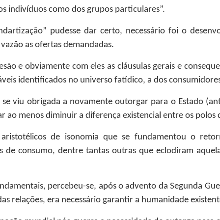
os indivíduos como dos grupos particulares”.
ndartização” pudesse dar certo, necessário foi o desenv
 vazão as ofertas demandadas.
são e obviamente com eles as cláusulas gerais e consequen
áveis identificados no universo fatídico, a dos consumidore
de se viu obrigada a novamente outorgar para o Estado (an
tar ao menos diminuir a diferença existencial entre os polos
 aristotélicos de isonomia que se fundamentou o ret
ões de consumo, dentre tantas outras que eclodiram aquel
fundamentais, percebeu-se, após o advento da Segunda Guer
das relações, era necessário garantir a humanidade existent