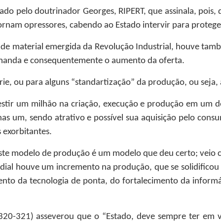
do pelo doutrinador Georges, RIPERT, que assinala, pois, 
tornam opressores, cabendo ao Estado intervir para protege
dade material emergida da Revolução Industrial, houve ta
manda e consequentemente o aumento da oferta.
érie, ou para alguns “standartização” da produção, ou seja
investir um milhão na criação, execução e produção em um 
nas um, sendo atrativo e possível sua aquisição pelo consum
 exorbitantes.
Este modelo de produção é um modelo que deu certo; veio 
dial houve um incremento na produção, que se solidificou e
to da tecnologia de ponta, do fortalecimento da informá
20-321) asseverou que o “Estado, deve sempre ter em vis