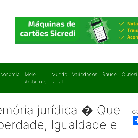
Economia
Meio
Mundo
Variedades
Saúde
Curios
Ambiente
Rural
mória jurídica � Que
C
berdade, Igualdade e