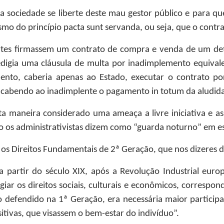
 a sociedade se liberte deste mau gestor público e para que
mo do princípio pacta sunt servanda, ou seja, que o contrato
partes firmassem um contrato de compra e venda de um de
digia uma cláusula de multa por inadimplemento equivale
ento, caberia apenas ao Estado, executar o contrato 
cabendo ao inadimplente o pagamento in totum da aludida
ta maneira considerado uma ameaça a livre iniciativa e as
o os administrativistas dizem como “guarda noturno” em es
 os Direitos Fundamentais de 2ª Geração, que nos dizeres 
a partir do século XIX, após a Revolução Industrial euro
giar os direitos sociais, culturais e econômicos, correspo
do defendido na 1ª Geração, era necessária maior partici
sitivas, que visassem o bem-estar do indivíduo”.