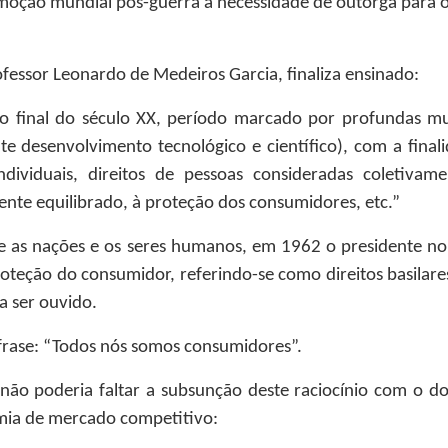
moção mundial pós-guerra a necessidade de outorga para o
ofessor Leonardo de Medeiros Garcia, finaliza ensinado:
no final do século XX, período marcado por profundas m
e desenvolvimento tecnológico e científico), com a fina
ndividuais, direitos de pessoas consideradas coletivam
ente equilibrado, à proteção dos consumidores, etc.”
tre as nações e os seres humanos, em 1962 o presidente 
teção do consumidor, referindo-se como direitos basilares 
 a ser ouvido.
 frase: “Todos nós somos consumidores”.
não poderia faltar a subsunção deste raciocínio com o 
omia de mercado competitivo: