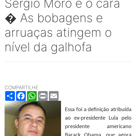
Sérgio Moro é o cara
� As bobagens e
arruaças atingem o
nível da galhofa
COMPARTILHE
Share
Facebook
WhatsApp
Print
Email
Essa foi a definição atribuída
ao ex-presidente Lula pelo
presidente americano
Barack Obama, que agora